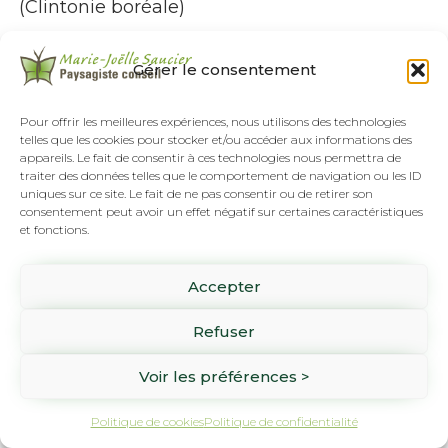
(Clintonie boréale)
Erythronium spp.
X
Gérer le consentement
(Érythrone) (sortent
Pour offrir les meilleures expériences, nous utilisons des technologies
avant les feuilles des
telles que les cookies pour stocker et/ou accéder aux informations des
appareils. Le fait de consentir à ces technologies nous permettra de
arbres)
traiter des données telles que le comportement de navigation ou les ID
uniques sur ce site. Le fait de ne pas consentir ou de retirer son
consentement peut avoir un effet négatif sur certaines caractéristiques
Spirée à larges feuilles
X
et fonctions.
(Spirée à larges feuilles)
Accepter
Refuser
Je vous recommande de valider l’information
en consultant quelques sources fiables.
Voir les préférences >
N’oubliez pas de tenir compte de votre zone
de rusticité, elle est essentielle dans le choix
Politique de cookies
Politique de confidentialité