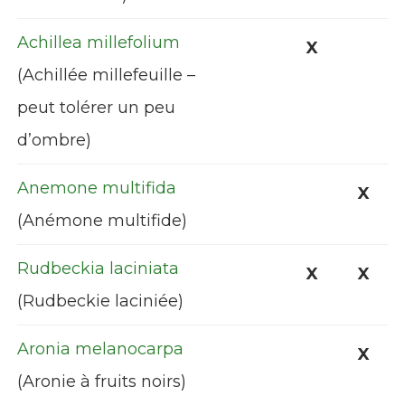
Achillea millefolium
X
(Achillée millefeuille –
peut tolérer un peu
d’ombre)
Anemone multifida
X
(Anémone multifide)
Rudbeckia laciniata
X
X
(Rudbeckie laciniée)
Aronia melanocarpa
X
(Aronie à fruits noirs)