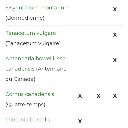
Sisyrinchium montanum
X
(Bermudienne)
Tanacetum vulgare
X
(Tanacetum vulgaire)
Antennaria howellii ssp.
X
canadensis
(Antennaire
du Canada)
Cornus canadensis
X
X
X
(Quatre-temps)
Clintonia borealis
X