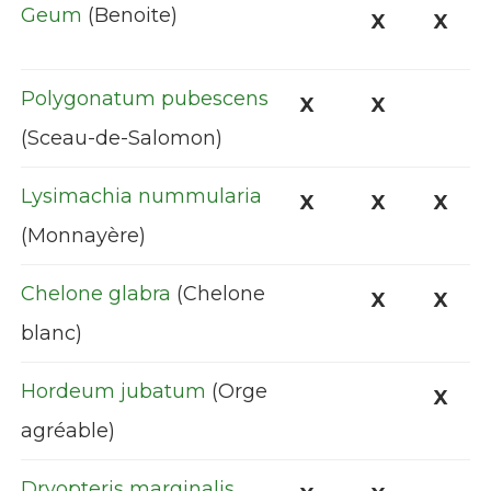
Geum
(Benoite)
X
X
Polygonatum pubescens
X
X
(Sceau-de-Salomon)
Lysimachia nummularia
X
X
X
(Monnayère)
Chelone glabra
(Chelone
X
X
blanc)
Hordeum jubatum
(Orge
X
agréable)
Dryopteris marginalis