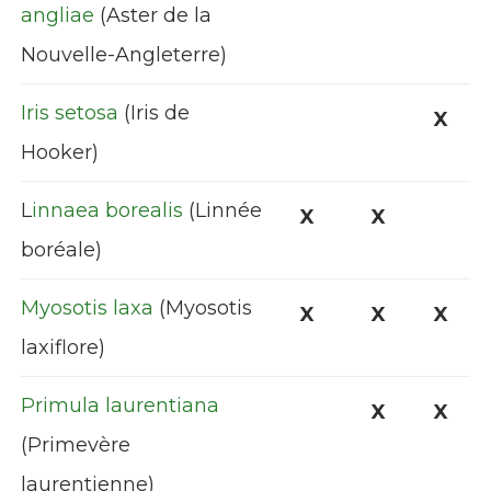
angliae
(Aster de la
Nouvelle-Angleterre)
Iris setosa
(Iris de
X
Hooker)
L
innaea borealis
(Linnée
X
X
boréale)
Myosotis laxa
(Myosotis
X
X
X
laxiflore)
Primula laurentiana
X
X
(Primevère
laurentienne)