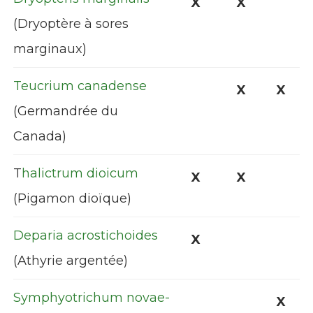
X
X
(Dryoptère à sores
marginaux)
Teucrium canadense
X
X
(Germandrée du
Canada)
T
halictrum dioicum
X
X
(Pigamon dioïque)
Deparia acrostichoides
X
(Athyrie argentée)
Symphyotrichum novae-
X