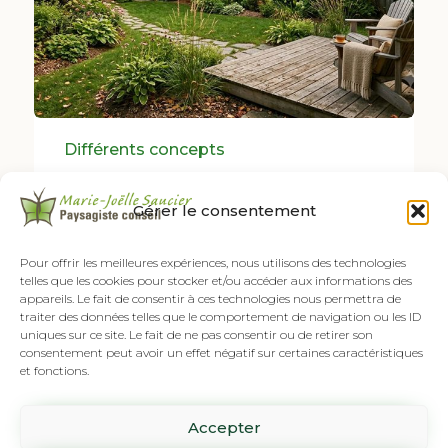
Category
Différents concepts
Quand le végétal ralentit le
vent
Gérer le consentement
24 juillet 2026
Pour offrir les meilleures expériences, nous utilisons des technologies
Haies, arbres et stratégies vivantes
telles que les cookies pour stocker et/ou accéder aux informations des
pour créer des microclimats durables
appareils. Le fait de consentir à ces technologies nous permettra de
traiter des données telles que le comportement de navigation ou les ID
Quand la nature devient notre...
uniques sur ce site. Le fait de ne pas consentir ou de retirer son
Tags
,
,
,
AMÉNAGEMENT RÉSIDENTIEL
ARBRES
HAIES
consentement peut avoir un effet négatif sur certaines caractéristiques
et fonctions.
,
,
,
MICROCLIMAT
TURBULENCE
VÉGÉTAL
VENT
Continuer...
Accepter