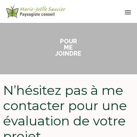
P
O
U
R
M
E
J
O
I
N
D
R
E
N’hésitez pas à me
contacter pour une
évaluation de votre
projet.