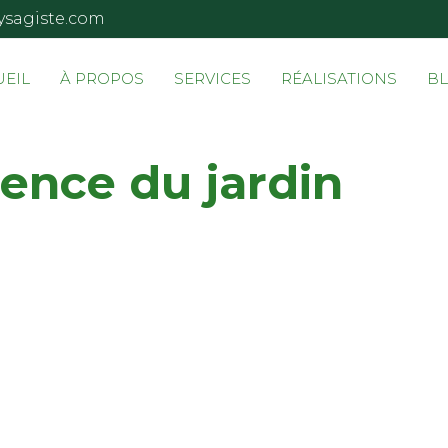
ysagiste.com
UEIL
À PROPOS
SERVICES
RÉALISATIONS
B
lience du jardin