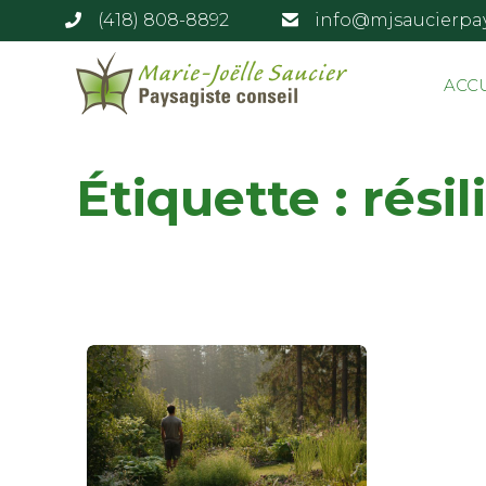
(418) 808-8892
info@mjsaucierpa
ACC
Étiquette :
rési