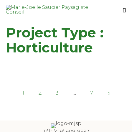
Project Type :
Horticulture
1
2
3
Page
…
7
1 of 7
Tél :
(418) 808-8892