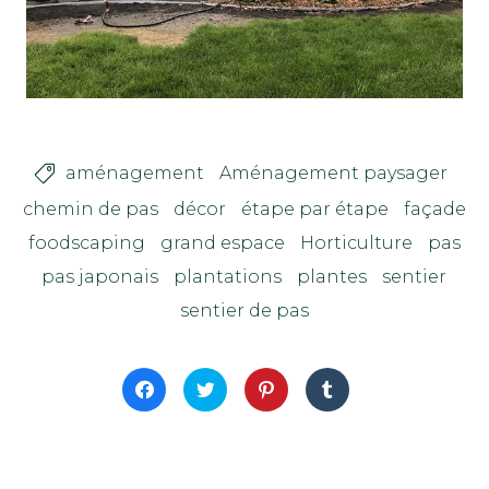
aménagement
Aménagement paysager

chemin de pas
décor
étape par étape
façade
foodscaping
grand espace
Horticulture
pas
pas japonais
plantations
plantes
sentier
sentier de pas
Click
Click
Click
Click
to
to
to
to
share
share
share
share
on
on
on
on
Facebook
Twitter
Pinterest
Tumblr
(Opens
(Opens
(Opens
(Opens
in
in
in
in
new
new
new
new