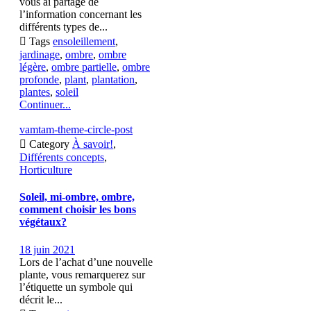
vous ai partagé de
l’information concernant les
différents types de...

Tags
ensoleillement
,
jardinage
,
ombre
,
ombre
légère
,
ombre partielle
,
ombre
profonde
,
plant
,
plantation
,
plantes
,
soleil
Continuer...
vamtam-theme-circle-post

Category
À savoir!
,
Différents concepts
,
Horticulture
Soleil, mi-ombre, ombre,
comment choisir les bons
végétaux?
18 juin 2021
Lors de l’achat d’une nouvelle
plante, vous remarquerez sur
l’étiquette un symbole qui
décrit le...