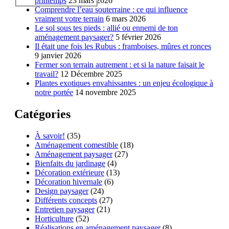
printemps
23 mars 2026
Comprendre l’eau souterraine : ce qui influence
vraiment votre terrain
6 mars 2026
Le sol sous tes pieds : allié ou ennemi de ton
aménagement paysager?
5 février 2026
Il était une fois les Rubus : framboises, mûres et ronces
9 janvier 2026
Fermer son terrain autrement : et si la nature faisait le
travail?
12 Décembre 2025
Plantes exotiques envahissantes : un enjeu écologique à
notre portée
14 novembre 2025
Catégories
À savoir!
(35)
Aménagement comestible
(18)
Aménagement paysager
(27)
Bienfaits du jardinage
(4)
Décoration extérieure
(13)
Décoration hivernale
(6)
Design paysager
(24)
Différents concepts
(27)
Entretien paysager
(21)
Horticulture
(52)
Réalisations en aménagement paysager
(8)