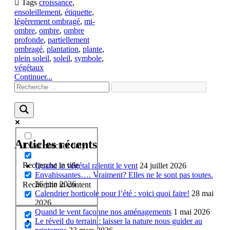

Tags
croissance
,
ensoleillement
,
étiquette
,
légèrement ombragé
,
mi-
ombre
,
ombre
,
ombre
profonde
,
partiellement
ombragé
,
plantation
,
plante
,
plein soleil
,
soleil
,
symbole
,
végétaux
Continuer...
Articles récents
Exact matches only
Recherche in title
Quand le végétal ralentit le vent
24 juillet 2026
Envahissantes…. Vraiment? Elles ne le sont pas toutes.
26 juin 2026
Recherche in content
Calendrier horticole pour l’été : voici quoi faire!
28 mai
2026
Quand le vent façonne nos aménagements
1 mai 2026
Le réveil du terrain : laisser la nature nous guider au