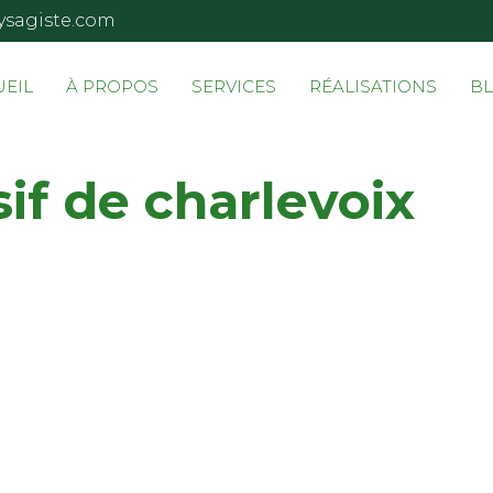
ysagiste.com
UEIL
À PROPOS
SERVICES
RÉALISATIONS
B
if de charlevoix