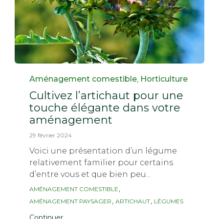
Category
Aménagement comestible
,
Horticulture
Cultivez l’artichaut pour une
touche élégante dans votre
aménagement
29 février 2024
Voici une présentation d’un légume
relativement familier pour certains
d’entre vous et que bien peu...
Tags
,
AMÉNAGEMENT COMESTIBLE
,
,
AMÉNAGEMENT PAYSAGER
ARTICHAUT
LÉGUMES
Continuer...