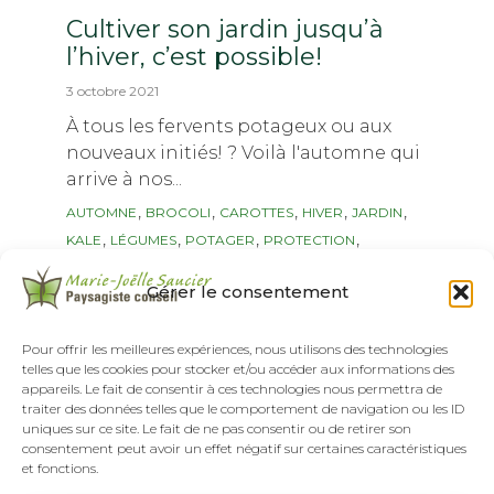
Cultiver son jardin jusqu’à
l’hiver, c’est possible!
3 octobre 2021
À tous les fervents potageux ou aux
nouveaux initiés! ? Voilà l'automne qui
arrive à nos...
Tags
,
,
,
,
,
AUTOMNE
BROCOLI
CAROTTES
HIVER
JARDIN
,
,
,
,
KALE
LÉGUMES
POTAGER
PROTECTION
,
RÉCOLTE
TUNNELS
Gérer le consentement
Continuer...
Pour offrir les meilleures expériences, nous utilisons des technologies
telles que les cookies pour stocker et/ou accéder aux informations des
appareils. Le fait de consentir à ces technologies nous permettra de
traiter des données telles que le comportement de navigation ou les ID
uniques sur ce site. Le fait de ne pas consentir ou de retirer son
consentement peut avoir un effet négatif sur certaines caractéristiques
et fonctions.