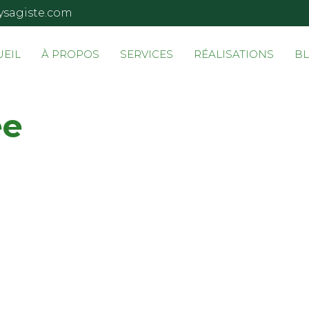
ysagiste.com
UEIL
À PROPOS
SERVICES
RÉALISATIONS
B
ée