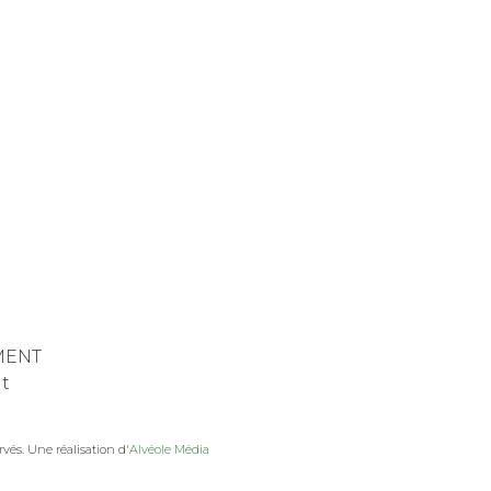
MENT
nt
vés. Une réalisation d'
Alvéole Média