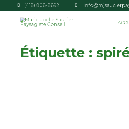
(418) 808-8892
info@mjsaucierpa
ACC
Étiquette :
spir