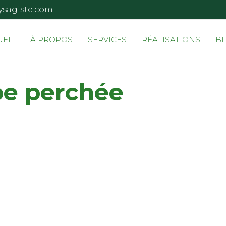
ysagiste.com
UEIL
À PROPOS
SERVICES
RÉALISATIONS
B
e perchée