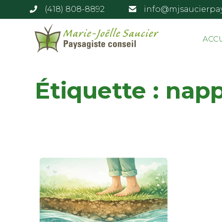
(418) 808-8892
info@mjsaucierpa
ACC
Étiquette :
napp