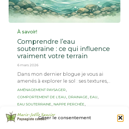
Category
À savoir!
Comprendre l’eau
souterraine : ce qui influence
vraiment votre terrain
6 mars 2026
Dans mon dernier blogue je vous ai
amenés à explorer le sol : ses textures,...
Tags
,
AMÉNAGEMENT PAYSAGER
,
,
,
COMPORTEMENT DE L’EAU
DRAINAGE
EAU
,
,
EAU SOUTERRAINE
NAPPE PERCHÉE
,
NAPPE PHRÉATIQUE
ZONE D’EAU
Gérer le consentement
Continuer...