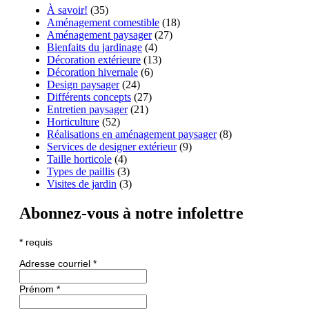
À savoir!
(35)
Aménagement comestible
(18)
Aménagement paysager
(27)
Bienfaits du jardinage
(4)
Décoration extérieure
(13)
Décoration hivernale
(6)
Design paysager
(24)
Différents concepts
(27)
Entretien paysager
(21)
Horticulture
(52)
Réalisations en aménagement paysager
(8)
Services de designer extérieur
(9)
Taille horticole
(4)
Types de paillis
(3)
Visites de jardin
(3)
Abonnez-vous à notre infolettre
*
requis
Adresse courriel
*
Prénom
*