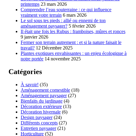
printemps
23 mars 2026
Comprendre l’eau souterraine : ce qui influence
vraiment votre terrain
6 mars 2026
Le sol sous tes pieds : allié ou ennemi de ton
aménagement paysager?
5 février 2026
Il était une fois les Rubus : framboises, mûres et ronces
9 janvier 2026
Fermer son terrain autrement : et si la nature faisait le
travail?
12 Décembre 2025
Plantes exotiques envahissantes : un enjeu écologique à
notre portée
14 novembre 2025
Catégories
À savoir!
(35)
Aménagement comestible
(18)
Aménagement paysager
(27)
Bienfaits du jardinage
(4)
Décoration extérieure
(13)
Décoration hivernale
(6)
Design paysager
(24)
Différents concepts
(27)
Entretien paysager
(21)
Horticulture
(52)