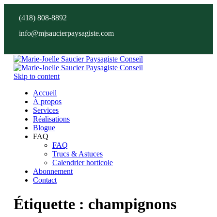
(418) 808-8892
info@mjsaucierpaysagiste.com
Skip to content
Accueil
À propos
Services
Réalisations
Blogue
FAQ
FAQ
Trucs & Astuces
Calendrier horticole
Abonnement
Contact
Étiquette :
champignons