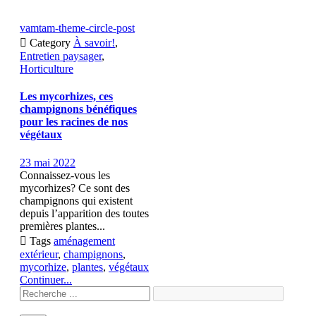
vamtam-theme-circle-post

Category
À savoir!
,
Entretien paysager
,
Horticulture
Les mycorhizes, ces
champignons bénéfiques
pour les racines de nos
végétaux
23 mai 2022
Connaissez-vous les
mycorhizes? Ce sont des
champignons qui existent
depuis l’apparition des toutes
premières plantes...

Tags
aménagement
extérieur
,
champignons
,
mycorhize
,
plantes
,
végétaux
Continuer...