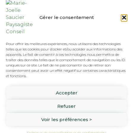
Gérer le consentement
Pour offrir les meilleures expériences, nous utilisons des technologies
telles que les cookies pour stocker et/ou accéder aux informations des
appareils. Le fait de consentir à ces technologies nous permettra de
traiter des données telles que le comportement de navigation ou les ID
uniques sur ce site. Le fait de ne pas consentir ou de retirer son
consentement peut avoir un effet négatif sur certaines caractéristiques
et fonctions.
Tél :
(418) 808-8892
Accepter
SUR RENDEZ-VOUS SEULEMENT
1061 rue Pierre-Beaumont
Refuser
Lévis, Qc G6Z 3H2
Voir les préférences >
Copyright ©2026 Marie-Joëlle Saucier Paysagiste Conseil - Tous droits réservés.
Une réalisation d'
Alvéole Média
Politique de cookies
Politique de confidentialité