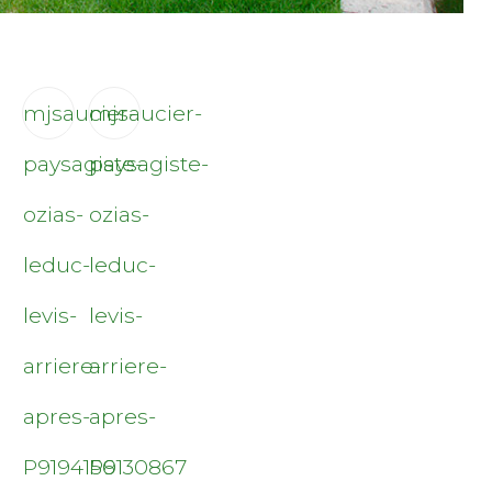
mjsaucier-
mjsaucier-
paysagiste-
paysagiste-
ozias-
ozias-
leduc-
leduc-
levis-
levis-
arriere-
arriere-
apres-
apres-
P9194156
P9130867