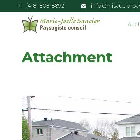
(418) 808-8892
info@mjsaucierpa
ACC
Attachment