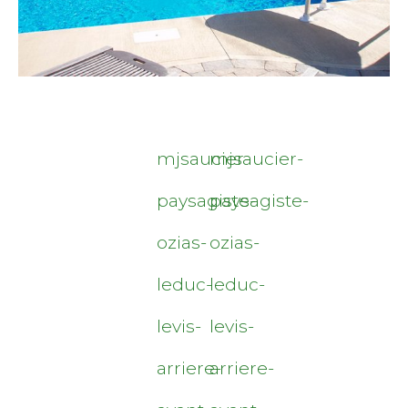
mjsaucier-
mjsaucier-
paysagiste-
paysagiste-
ozias-
ozias-
leduc-
leduc-
levis-
levis-
arriere-
arriere-