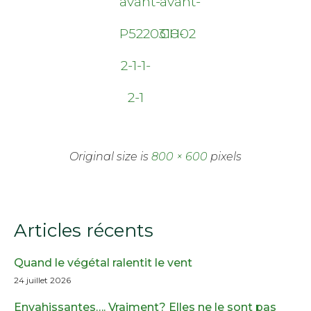
avant-
avant-
P5220310-
CH02
2-1-1-
2-1
Original size is
800 × 600
pixels
Articles récents
Quand le végétal ralentit le vent
24 juillet 2026
Envahissantes…. Vraiment? Elles ne le sont pas