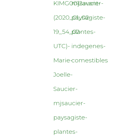
KIMG0012avant-
mjsaucier-
(2020_01_02-
paysagiste-
19_54_02-
plantes-
UTC)-
indegenes-
Marie-
comestibles
Joelle-
Saucier-
mjsaucier-
paysagiste-
plantes-