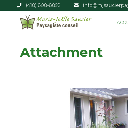
(418) 808-8892
info@mjsaucierpa
ACC
Attachment