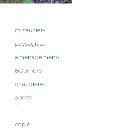
mjsaucier-
paysagiste-
amenagement-
BDemers-
chaudiere-
apres1
-
copie