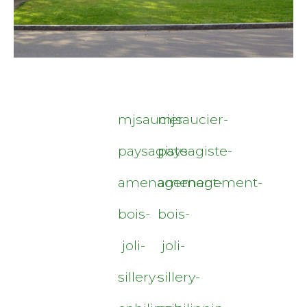
mjsaucier-
mjsaucier-
paysagiste-
paysagiste-
amenagement-
amenagement-
bois-
bois-
joli-
joli-
sillery-
sillery-