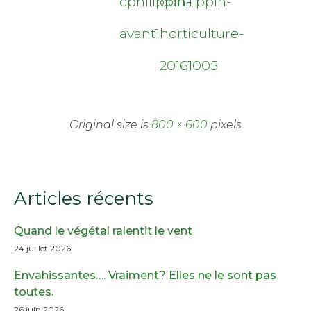
cphilippin-
cphilippin-
avant1
horticulture-
20161005
Original size is
800 × 600
pixels
Articles récents
Quand le végétal ralentit le vent
24 juillet 2026
Envahissantes…. Vraiment? Elles ne le sont pas
toutes.
26 juin 2026