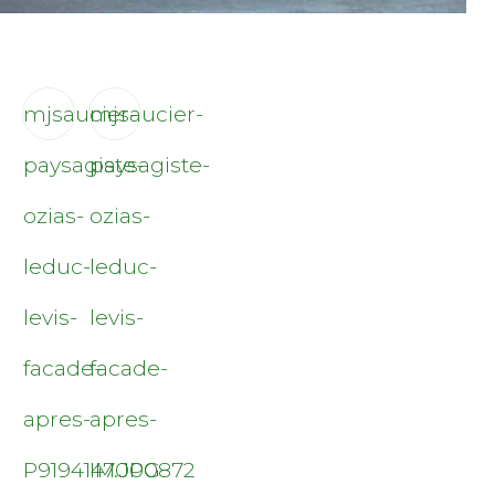
mjsaucier-
mjsaucier-
paysagiste-
paysagiste-
ozias-
ozias-
leduc-
leduc-
levis-
levis-
facade-
facade-
apres-
apres-
P9194147.JPG
IM000872