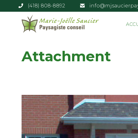
(418) 808-8892
info@mjsaucierpa
ACC
Attachment