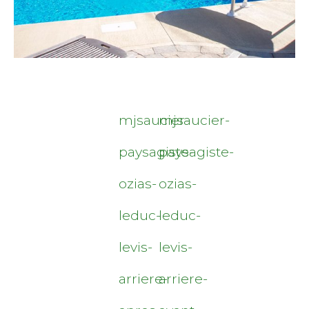
mjsaucier-
mjsaucier-
paysagiste-
paysagiste-
ozias-
ozias-
leduc-
leduc-
levis-
levis-
arriere-
arriere-