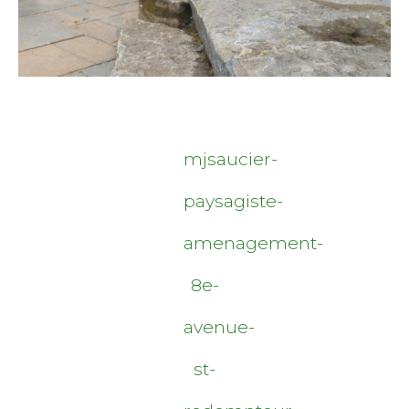
mjsaucier-
paysagiste-
amenagement-
8e-
avenue-
st-