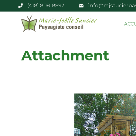
(418) 808-8892
info@mjsaucierpa
ACC
Attachment