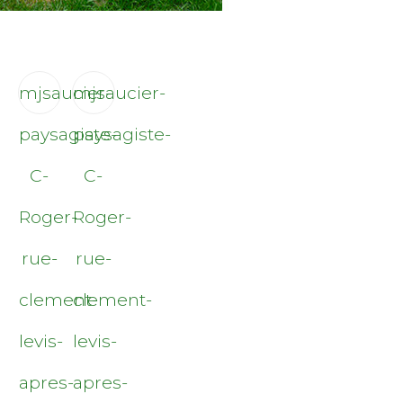
mjsaucier-
mjsaucier-
paysagiste-
paysagiste-
C-
C-
Roger-
Roger-
rue-
rue-
clement-
clement-
levis-
levis-
apres-
apres-