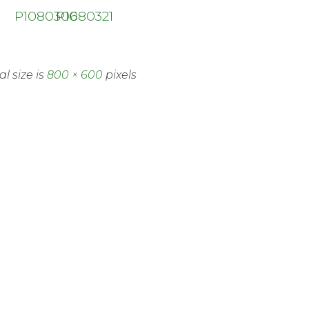
P1080306
P1080321
al size is
800 × 600
pixels