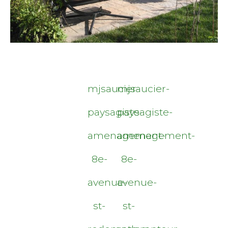
mjsaucier-
mjsaucier-
paysagiste-
paysagiste-
amenagement-
amenagement-
8e-
8e-
avenue-
avenue-
st-
st-