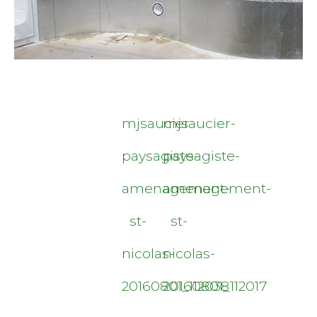
mjsaucier-
mjsaucier-
paysagiste-
paysagiste-
amenagement-
amenagement-
st-
st-
nicolas-
nicolas-
20160801_112038
20160801_112017