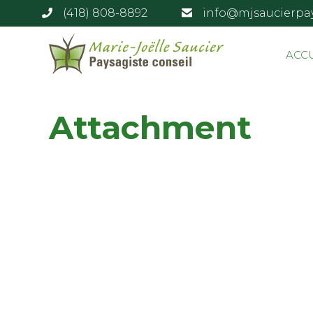
(418) 808-8892
info@mjsaucierpa
ACC
Attachment