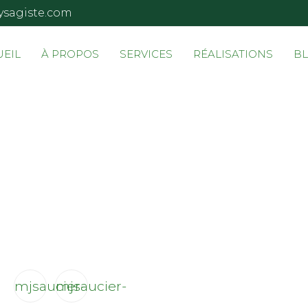
ysagiste.com
UEIL
À PROPOS
SERVICES
RÉALISATIONS
B
mjsaucier-
mjsaucier-