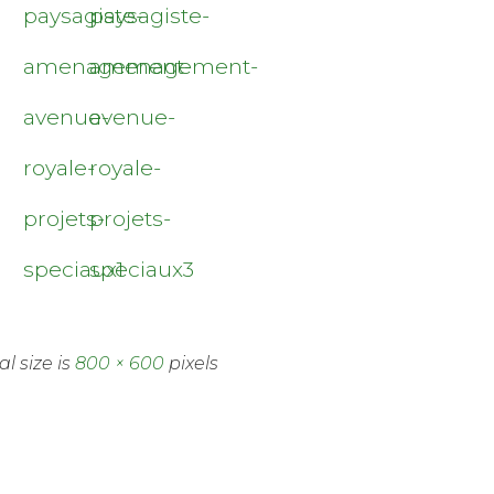
paysagiste-
paysagiste-
amenagement-
amenagement-
avenue-
avenue-
royale-
royale-
projets-
projets-
speciaux1
speciaux3
al size is
800 × 600
pixels