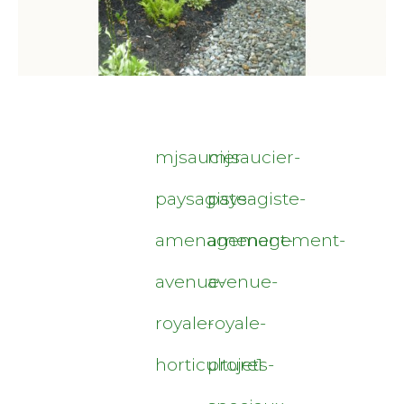
mjsaucier-
mjsaucier-
paysagiste-
paysagiste-
amenagement-
amenagement-
avenue-
avenue-
royale-
royale-
horticulture1
projets-