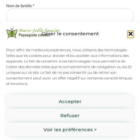
Nom de famille
*
Gérer le consentement
Pour offrir les meilleures expériences, nous utilisons des technologies
telles que les cookies pour stocker et/ou accéder aux informations des
appareils. Le fait de consentir à ces technologies nous permettra de
traiter des données telles que le comportement de navigation ou les ID
uniques sur ce site. Le fait de ne pas consentir ou de retirer son
consentement peut avoir un effet négatif sur certaines caractéristiques
et fonctions.
Tél :
(418) 808-8892
Accepter
SUR RENDEZ-VOUS SEULEMENT
1061 rue Pierre-Beaumont
Refuser
Lévis, Qc G6Z 3H2
Voir les préférences >
Copyright ©2026 Marie-Joëlle Saucier Paysagiste Conseil - Tous droits réservés.
Une réalisation d'
Alvéole Média