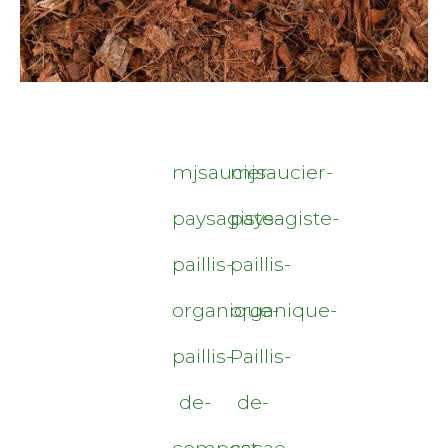
mjsaucier-
mjsaucier-
paysagiste-
paysagiste-
paillis-
paillis-
organique-
organique-
paillis-
Paillis-
de-
de-
compost
cacao