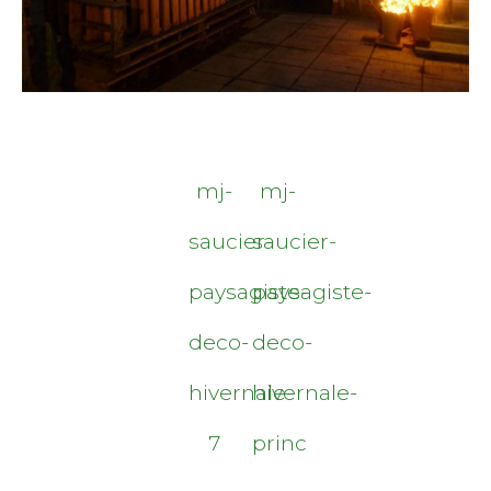
mj-
mj-
saucier-
saucier-
paysagiste-
paysagiste-
deco-
deco-
hivernale-
hivernale-
7
princ