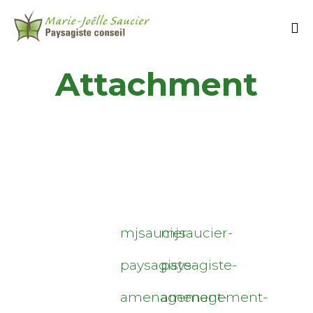
Attachment
mjsaucier-
mjsaucier-
paysagiste-
paysagiste-
amenagement-
amenagement-