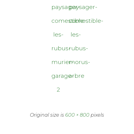
paysager-
paysager-
comestible-
comestible-
les-
les-
rubus-
rubus-
murier-
morus-
garage-
arbre
2
Original size is
600 × 800
pixels