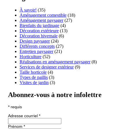
À savoir!
(35)
Aménagement comestible
(18)
Aménagement paysager
(27)
Bienfaits du jardinage
(4)
Décoration extérieure
(13)
Décoration hivernale
(6)
Design paysager
(24)
Différents concepts
(27)
Entretien paysager
(21)
Horticulture
(52)
Réalisations en aménagement paysager
(8)
Services de designer extérieur
(9)
Taille horticole
(4)
Types de paillis
(3)
Visites de jardin
(3)
Abonnez-vous à notre infolettre
*
requis
Adresse courriel
*
Prénom
*