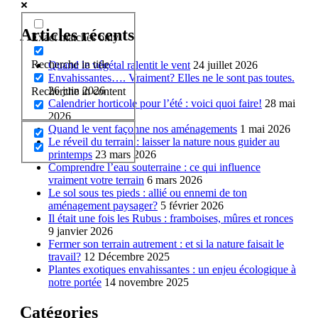
Articles récents
Exact matches only
Recherche in title
Quand le végétal ralentit le vent
24 juillet 2026
Envahissantes…. Vraiment? Elles ne le sont pas toutes.
26 juin 2026
Recherche in content
Calendrier horticole pour l’été : voici quoi faire!
28 mai
2026
Quand le vent façonne nos aménagements
1 mai 2026
Le réveil du terrain : laisser la nature nous guider au
printemps
23 mars 2026
Comprendre l’eau souterraine : ce qui influence
vraiment votre terrain
6 mars 2026
Le sol sous tes pieds : allié ou ennemi de ton
aménagement paysager?
5 février 2026
Il était une fois les Rubus : framboises, mûres et ronces
9 janvier 2026
Fermer son terrain autrement : et si la nature faisait le
travail?
12 Décembre 2025
Plantes exotiques envahissantes : un enjeu écologique à
notre portée
14 novembre 2025
Catégories