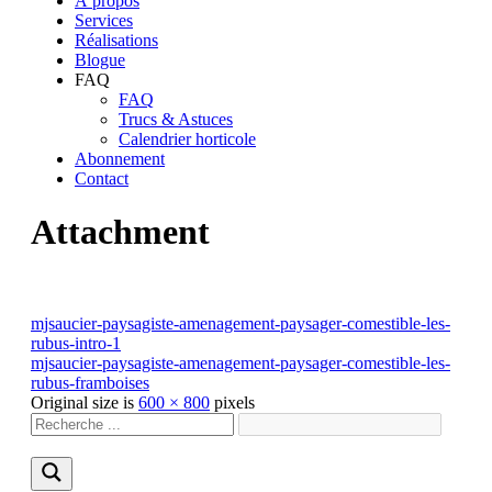
À propos
Services
Réalisations
Blogue
FAQ
FAQ
Trucs & Astuces
Calendrier horticole
Abonnement
Contact
Attachment
mjsaucier-paysagiste-amenagement-paysager-comestible-les-
rubus-intro-1
mjsaucier-paysagiste-amenagement-paysager-comestible-les-
rubus-framboises
Original size is
600 × 800
pixels