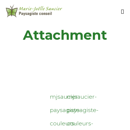
Attachment
mjsaucier-
mjsaucier-
paysagiste-
paysagiste-
couleurs-
couleurs-