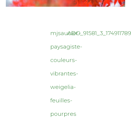
mjsaucier-
ADO_91581_3_17491178
paysagiste-
couleurs-
vibrantes-
weigelia-
feuilles-
pourpres