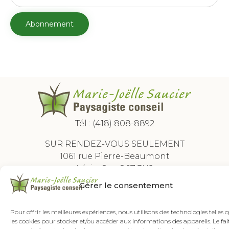
Tél :
(418) 808-8892
SUR RENDEZ-VOUS SEULEMENT
1061 rue Pierre-Beaumont
Lévis, Qc G6Z 3H2
Gérer le consentement
Copyright ©2026 Marie-Joëlle Saucier Paysagiste Conseil - Tous droits réservés.
Une réalisation d'
Alvéole Média
Politique de confidentialité
Pour offrir les meilleures expériences, nous utilisons des technologies telles 
les cookies pour stocker et/ou accéder aux informations des appareils. Le fai