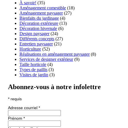
À savoir!
(35)
Aménagement comestible
(18)
Aménagement paysager
(27)
Bienfaits du jardinage
(4)
Décoration extérieure
(13)
Décoration hivernale
(6)
Design paysager
(24)
Différents concepts
(27)
Entretien paysager
(21)
Horticulture
(52)
Réalisations en aménagement paysager
(8)
Services de designer extérieur
(9)
Taille horticole
(4)
Types de paillis
(3)
Visites de jardin
(3)
Abonnez-vous à notre infolettre
*
requis
Adresse courriel
*
Prénom
*