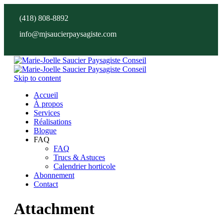
(418) 808-8892
info@mjsaucierpaysagiste.com
Skip to content
Accueil
À propos
Services
Réalisations
Blogue
FAQ
FAQ
Trucs & Astuces
Calendrier horticole
Abonnement
Contact
Attachment