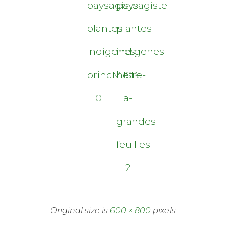
paysagiste-
paysagiste-
plantes-
plantes-
indigenes-
indigenes-
princMJSP-
hetre-
0
a-
grandes-
feuilles-
2
Original size is
600 × 800
pixels