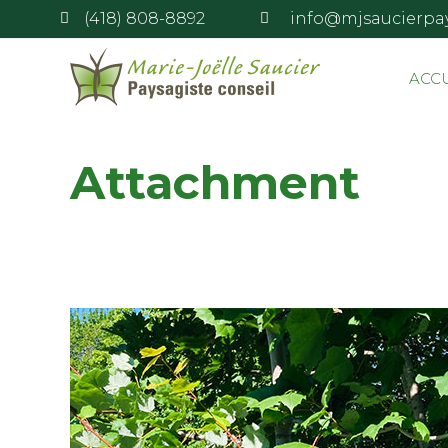
(418) 808-8892
info@mjsaucierpa
ACC
Attachment