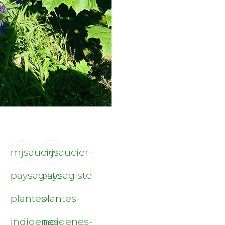
mjsaucier-
mjsaucier-
paysagiste-
paysagiste-
plantes-
plantes-
indigenes-
indigenes-