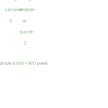
cerisier-
erable-
3
a-
sucre-
2
al size is
600 × 800
pixels