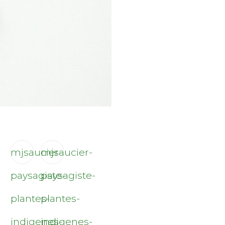
mjsaucier-
mjsaucier-
paysagiste-
paysagiste-
plantes-
plantes-
indigenes-
indigenes-