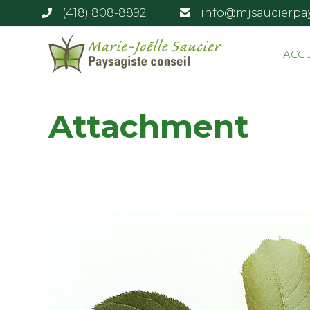
(418) 808-8892
info@mjsaucierpa
ACC
Attachment