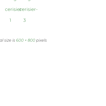
cerisier-
cerisier-
1
3
al size is
600 × 800
pixels