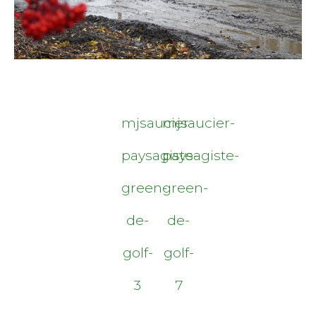
mjsaucier-
mjsaucier-
paysagiste-
paysagiste-
green-
green-
de-
de-
golf-
golf-
3
7