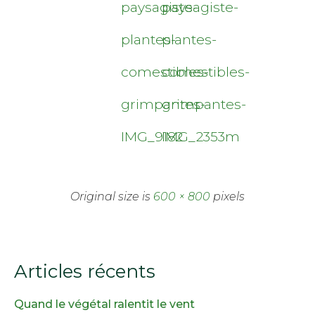
paysagiste-
paysagiste-
plantes-
plantes-
comestibles-
comestibles-
grimpantes-
grimpantes-
IMG_9182
IMG_2353m
Original size is
600 × 800
pixels
Articles récents
Quand le végétal ralentit le vent