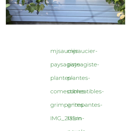
mjsaucier-
mjsaucier-
paysagiste-
paysagiste-
plantes-
plantes-
comestibles-
comestibles-
grimpantes-
grimpantes-
IMG_2135m
raisin-