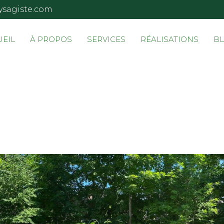
ysagiste.com
UEIL
À PROPOS
SERVICES
RÉALISATIONS
B