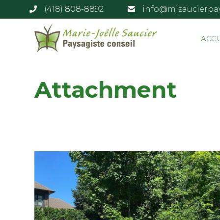
(418) 808-8892
info@mjsaucierpa
ACC
Attachment