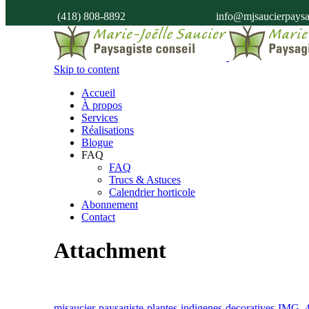
(418) 808-8892
info@mjsaucierpaysa
Skip to content
Accueil
À propos
Services
Réalisations
Blogue
FAQ
FAQ
Trucs & Astuces
Calendrier horticole
Abonnement
Contact
Attachment
mjsaucier-paysagiste-plantes-indigenes-decoratives-IMG_