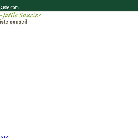
giste.com
4613