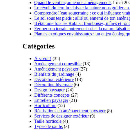
Quand le vent façonne nos aménagements
1 mai 20
Le réveil du terrain : laisser la nature nous guider a
Comprendre l’eau souterraine : ce qui influence vrai
Le sol sous tes pieds : allié ou ennemi de ton amén
Il était une fois les Rubus : framboises, mûres et ron
Fermer son terrain autrement : et si la nature faisait le
Plantes exotiques envahissantes : un enjeu écologiqu
Catégories
À savoir!
(35)
Aménagement comestible
(18)
Aménagement paysager
(27)
Bienfaits du jardinage
(4)
Décoration extérieure
(13)
Décoration hivernale
(6)
Design paysager
(24)
Différents concepts
(27)
Entretien paysager
(21)
Horticulture
(52)
Réalisations en aménagement paysager
(8)
Services de designer extérieur
(9)
Taille horticole
(4)
Types de paillis
(3)