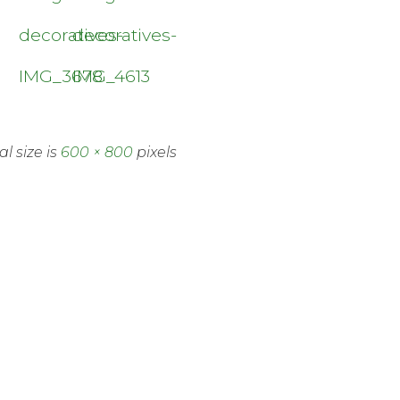
decoratives-
decoratives-
IMG_3678
IMG_4613
al size is
600 × 800
pixels