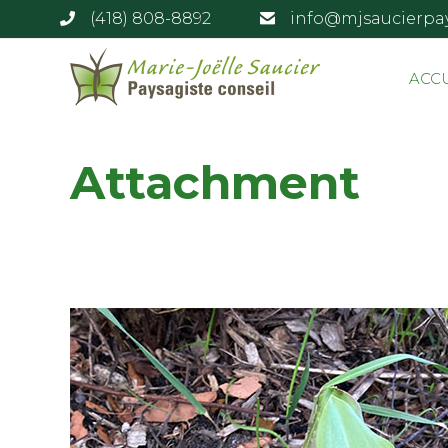
(418) 808-8892
info@mjsaucierpa
ACC
Attachment