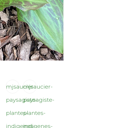
mjsaucier-
mjsaucier-
paysagiste-
paysagiste-
plantes-
plantes-
indigenes-
indigenes-