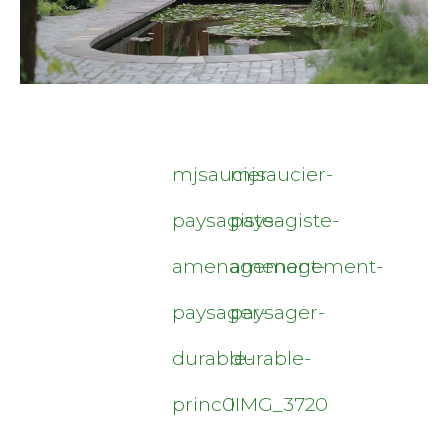
mjsaucier-
mjsaucier-
paysagiste-
paysagiste-
amenagement-
amenagement-
paysager-
paysager-
durable-
durable-
princ0
IIMG_3720