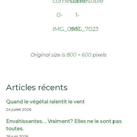
comestible-
comestible
0-
1-
IMG_0951
IMG_7023
Original size is
800 × 600
pixels
Articles récents
Quand le végétal ralentit le vent
24 juillet 2026
Envahissantes…. Vraiment? Elles ne le sont pas
toutes.
26 juin 2026