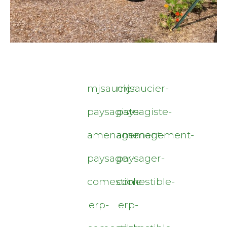
mjsaucier-
mjsaucier-
paysagiste-
paysagiste-
amenagement-
amenagement-
paysager-
paysager-
comestible-
comestible-
erp-
erp-