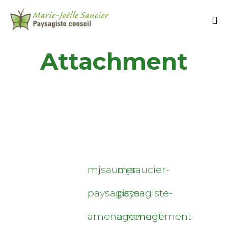
Attachment
mjsaucier-
mjsaucier-
paysagiste-
paysagiste-
amenagement-
amenagement-