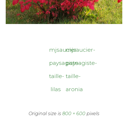
mjsaucier-
mjsaucier-
paysagiste-
paysagiste-
taille-
taille-
lilas
aronia
Original size is
800 × 600
pixels